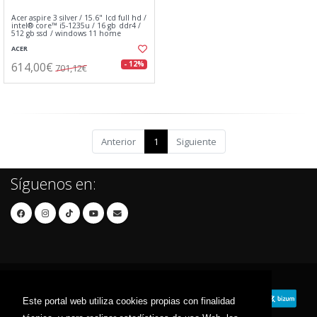
Acer aspire 3 silver / 15.6" lcd full hd /
intel® core™ i5-1235u / 16 gb ddr4 /
512 gb ssd / windows 11 home
ACER
614,00€
- 12%
701,12€
Anterior
1
Siguiente
Síguenos en:
Este portal web utiliza cookies propias con finalidad