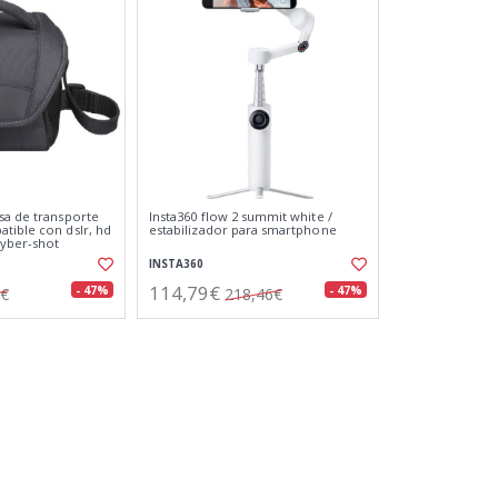
sa de transporte
Insta360 flow 2 summit white /
tible con dslr, hd
estabilizador para smartphone
cyber-shot
INSTA360
114,79€
- 47%
- 47%
0€
218,46€