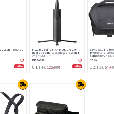
ode 2 en 1 negro /
Insta360 selfie stick plegable 2 en 1
Sony lcsu11b bol
1
negro / selfie stick plegable 2 en 1
protectora compa
(montura 1/4")
camorder, nex, 
INSTA360
SONY
64,14€
32,10€
- 47%
- 47%
122,08€
61,1