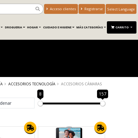
Acceso clientes
Registrarse
Powered by
Translate
DROGUERIA
HOGAR
CUIDADO E HIGIENE
MÁS CATEGORÍAS
CARRITO
ÍA
ACCESORIOS TECNOLOGÍA
ACCESORIOS CÁMARAS
8
157
denar