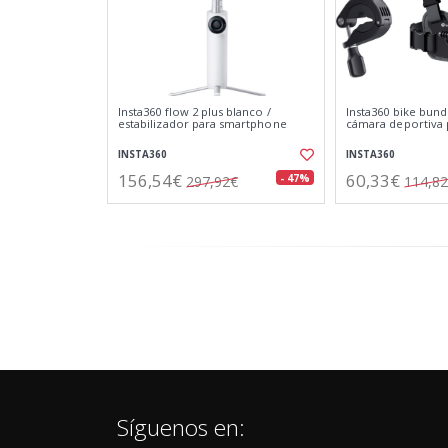
Insta360 flow 2 plus blanco /
Insta360 bike bund
estabilizador para smartphone
cámara deportiva p
INSTA360
INSTA360
156,54€
60,33€
- 47%
297,92€
114,8
Síguenos en: