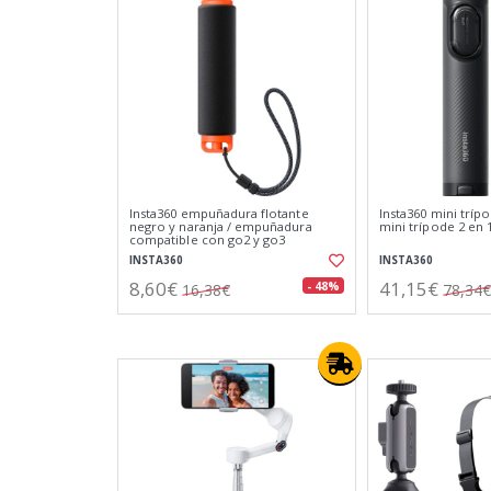
Insta360 empuñadura flotante
Insta360 mini tríp
negro y naranja / empuñadura
mini trípode 2 en 
compatible con go2 y go3
INSTA360
INSTA360
8,60€
41,15€
- 48%
16,38€
78,34€