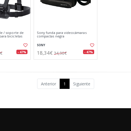
le / soporte de
Sony funda para videocámaras
ara bicicletas
compactas negra
SONY
18,34€
- 47%
- 47%
2€
34,90€
Anterior
1
Siguiente