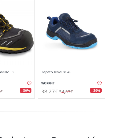
arillo 39
Zapato level s1 45
WORKFIT
38,27€
- 30%
- 30%
7€
54,67€