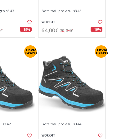
gro s3 43
Bota trail pro azul s3 43
WORKFIT
64,00€
- 19%
- 19%
4€
79,04€
Envío
Envío
Gratis
Gratis
l s3 42
Bota trail pro azul s3 44
WORKFIT