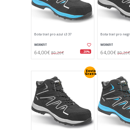
Bota trail pro azul s3 37
Bota trail pro negr
WORKFIT
WORKFIT
64,00€
64,00€
- 20%
80,26€
80,26€
Envío
Gratis