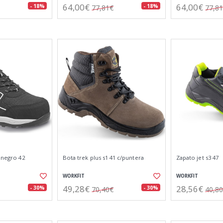
64,00€
64,00€
- 18%
- 18%
77,81€
77,8
3 negro 42
Bota trek plus s1 41 c/puntera
Zapato jet s3 47
WORKFIT
WORKFIT
49,28€
28,56€
- 30%
- 30%
70,40€
40,8