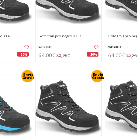
o s3 45
Bota trail pro negro s3 37
Bota trail pro ne
WORKFIT
WORKFIT
64,00€
64,00€
- 20%
- 20%
80,26€
79,8
Envío
Envío
Gratis
Gratis