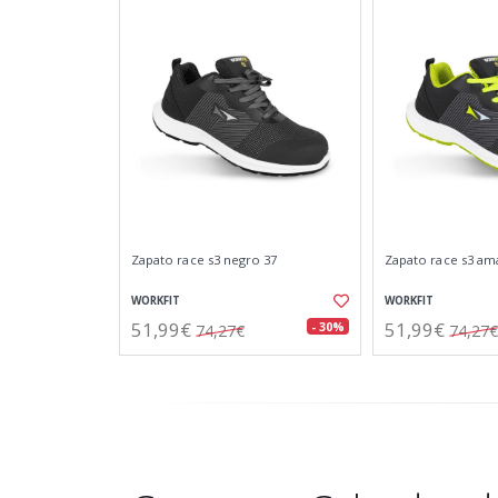
Zapato race s3 negro 37
Zapato race s3 ama
WORKFIT
WORKFIT
51,99€
51,99€
- 30%
74,27€
74,27€