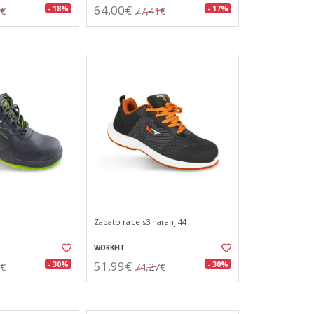
64,00€
- 18%
- 17%
1€
77,41€
Zapato race s3 naranj 44
WORKFIT
51,99€
- 30%
- 30%
0€
74,27€