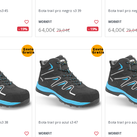
 s3 45
Bota trail pro negro s3 39
Bota trail pro ne
WORKFIT
WORKFIT
64,00€
64,00€
- 19%
- 19%
79,04€
79,0
Envío
Envío
Gratis
Gratis
 s3 38
Bota trail pro azul s3 47
Bota trail pro azu
WORKFIT
WORKFIT