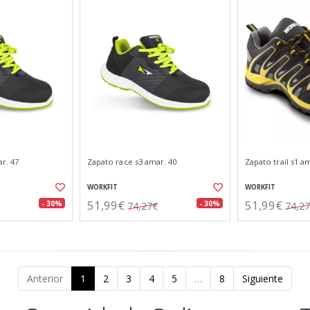
r. 47
Zapato race s3 amar. 40
Zapato trail s1 am
WORKFIT
WORKFIT
51,99€
51,99€
- 30%
- 30%
74,27€
74,2
Anterior
1
2
3
4
5
…
8
Siguiente