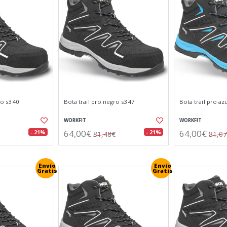
o s3 40
Bota trail pro negro s3 47
Bota trail pro azu
WORKFIT
WORKFIT
64,00€
64,00€
- 21%
- 21%
81,48€
81,0
Envío
Envío
Gratis
Gratis