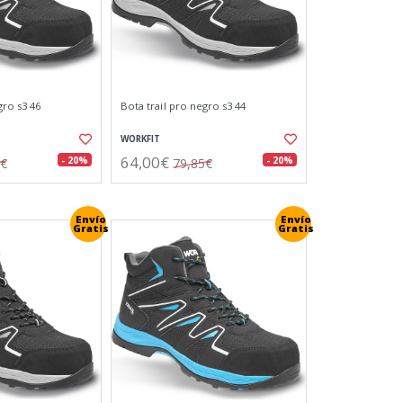
gro s3 46
Bota trail pro negro s3 44
WORKFIT
64,00€
- 20%
- 20%
5€
79,85€
Envío
Envío
Gratis
Gratis