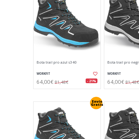
Bota trail pro azul s3 40
Bota trail pro negr
WORKFIT
WORKFIT
64,00€
64,00€
- 21%
81,48€
81,48€
Envío
Gratis