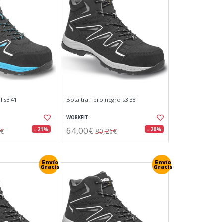
l s3 41
Bota trail pro negro s3 38
WORKFIT
64,00€
- 21%
- 20%
7€
80,26€
Envío
Envío
Gratis
Gratis