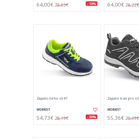
64,00€
64,00€
- 19%
78,63€
78,22€
Zapato helio s3 47
Zapato trail pro s
WORKFIT
WORKFIT
54,73€
55,36€
- 30%
78,19€
79,09€