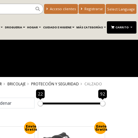
Acceso clientes
Registrarse
Powered by
Translate
DROGUERIA
HOGAR
CUIDADO E HIGIENE
MÁS CATEGORÍAS
CARRITO
R
BRICOLAJE
PROTECCIÓN Y SEGURIDAD
CALZADO
22
92
denar
Envío
Envío
Gratis
Gratis