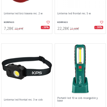
Linterna led bici trasera rec. 2 w
Linterna led frontal rec. 5 w
KORPASS
KORPASS
7,28€
22,28€
- 30%
- 30%
10,41€
31,66€
Portatil led 10 w cob recargable y
Linterna led frontal rec. 3 w cob
base