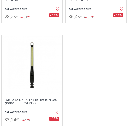
CAR+ACCESORIES
CAR+ACCESORIES
28,25€
36,45€
- 19%
- 16%
35,05€
43,50€
LAMPARA DE TALLER ROTACION 280
grados - ES - LWLMP20
CAR+ACCESORIES
33,14€
- 11%
37,44€