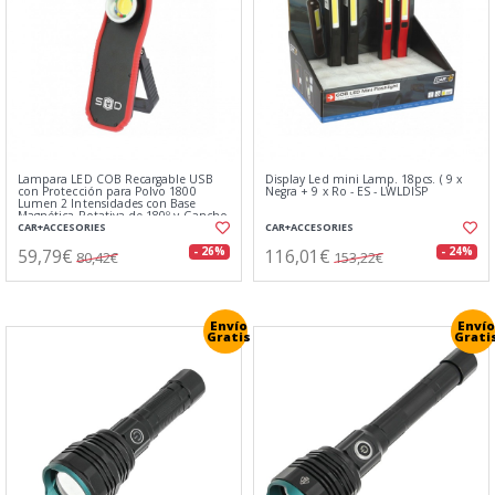
Lampara LED COB Recargable USB
Display Led mini Lamp. 18pcs. ( 9 x
con Protección para Polvo 1800
Negra + 9 x Ro - ES - LWLDISP
Lumen 2 Intensidades con Base
Magnética Rotativa de 180º y Gancho
CAR+ACCESORIES
CAR+ACCESORIES
59,79€
116,01€
- 26%
- 24%
80,42€
153,22€
Envío
Envío
Gratis
Grati