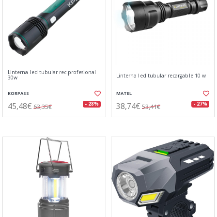
Linterna led tubular rec.profesional
Linterna led tubular recargable 10 w
30w
KORPASS
MATEL
45,48€
38,74€
- 28%
- 27%
63,35€
53,41€