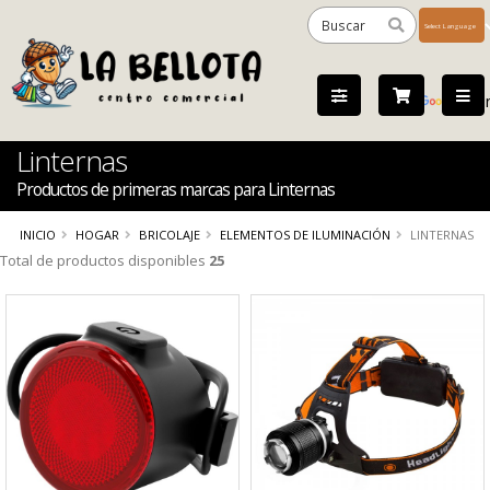
Powered
by
Tra
Linternas
Productos de primeras marcas para Linternas
INICIO
HOGAR
BRICOLAJE
ELEMENTOS DE ILUMINACIÓN
LINTERNAS
Total de productos disponibles
25