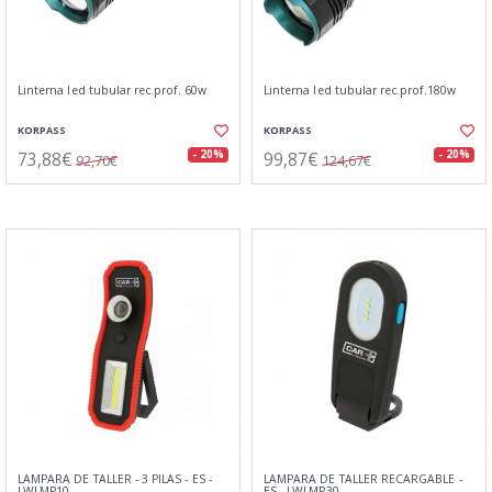
Linterna led tubular rec.prof. 60w
Linterna led tubular rec.prof.180w
KORPASS
KORPASS
73,88€
99,87€
- 20%
- 20%
92,70€
124,67€
LAMPARA DE TALLER - 3 PILAS - ES -
LAMPARA DE TALLER RECARGABLE -
LWLMP10
ES - LWLMP30