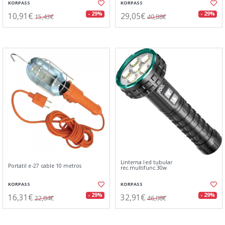
KORPASS
KORPASS
10,91€
29,05€
- 29%
- 29%
15,43€
40,88€
Linterna led tubular
Portatil e-27 cable 10 metros
rec.multifunc.30w
KORPASS
KORPASS
16,31€
32,91€
- 29%
- 29%
22,84€
46,08€