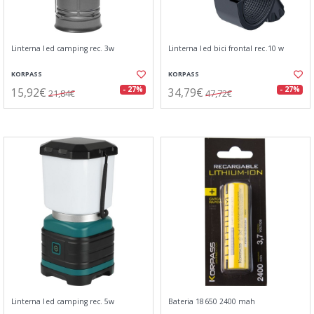
Linterna led camping rec. 3w
Linterna led bici frontal rec.10 w
KORPASS
KORPASS
15,92€
34,79€
- 27%
- 27%
21,84€
47,72€
Linterna led camping rec. 5w
Bateria 18650 2400 mah