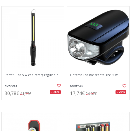
Portatil led 5 w cob recarg.regulable
Linterna led bici frontal rec. 5 w
KORPASS
KORPASS
30,78€
17,74€
- 26%
- 26%
41,77€
24,07€