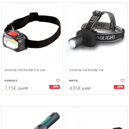
Linterna led frontal 3 w cob
Linterna led frontal 1 w
KORPASS
MATEL
7,15€
4,95€
- 29%
- 29%
10,01€
6,93€