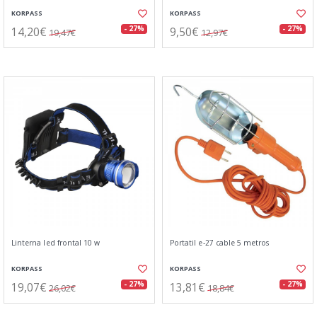
KORPASS
KORPASS
14,20€
9,50€
- 27%
- 27%
19,47€
12,97€
Linterna led frontal 10 w
Portatil e-27 cable 5 metros
KORPASS
KORPASS
19,07€
13,81€
- 27%
- 27%
26,02€
18,84€