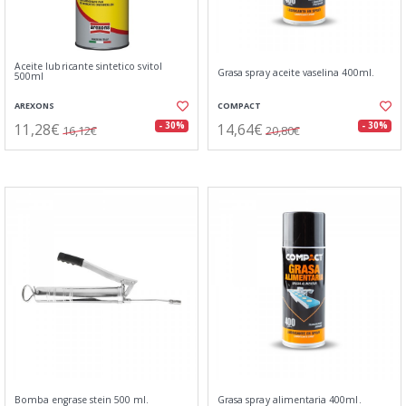
Aceite lubricante sintetico svitol
Grasa spray aceite vaselina 400ml.
500ml
AREXONS
COMPACT
11,28€
14,64€
- 30%
- 30%
16,12€
20,80€
Bomba engrase stein 500 ml.
Grasa spray alimentaria 400ml.