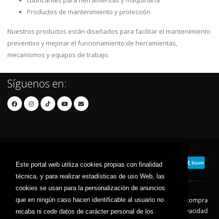
Lubricantes para herramientas y maquinaria
Productos de mantenimiento y protección
Nuestros productos están diseñados para facilitar el mantenimiento
preventivo y mejorar el funcionamiento de herramientas,
mecanismos y equipos de trabajo.
Síguenos en:
Este portal web utiliza cookies propias con finalidad
técnica, y para realizar estadísticas de uso Web, las
cookies se usan para la personalización de anuncios
que en ningún caso hacen identificable al usuario no
Contacto
Aviso Legal
Condiciones de compra
Política de envíos
Política de devolución
Política de Privacidad
recaba ni cede datos de carácter personal de los