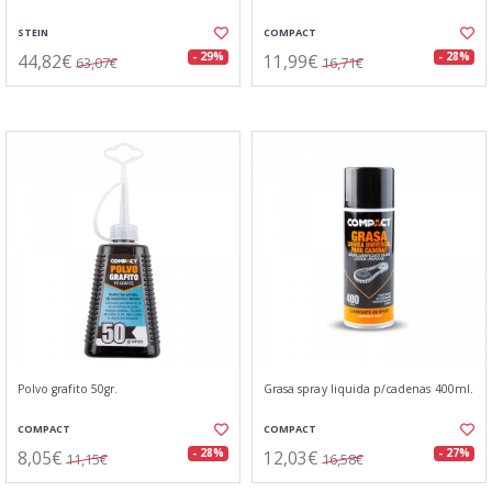
STEIN
COMPACT
44,82€
11,99€
- 29%
- 28%
63,07€
16,71€
Polvo grafito 50gr.
Grasa spray liquida p/cadenas 400ml.
COMPACT
COMPACT
8,05€
12,03€
- 28%
- 27%
11,15€
16,58€