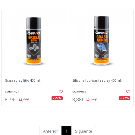
Grasa spray litio 400ml.
Silicona lubricante spray 400ml.
COMPACT
COMPACT
8,79€
8,88€
- 27%
- 27%
11,99€
12,11€
Anterior
1
Siguiente