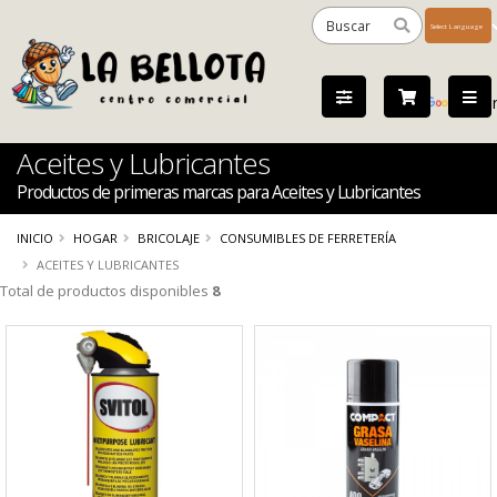
Powered
by
Tra
Aceites y Lubricantes
Productos de primeras marcas para Aceites y Lubricantes
INICIO
HOGAR
BRICOLAJE
CONSUMIBLES DE FERRETERÍA
ACEITES Y LUBRICANTES
Total de productos disponibles
8