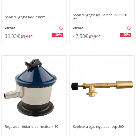
Soplete yregas gatillo boq.25/35/50
Soplete yregas boq.20mm.
mm.
YREGAS
YREGAS
39,33€
47,58€
- 30%
- 29%
55,91€
67,30€
Regulador butano domestico k-50
Soplete yregas regulador btp-300