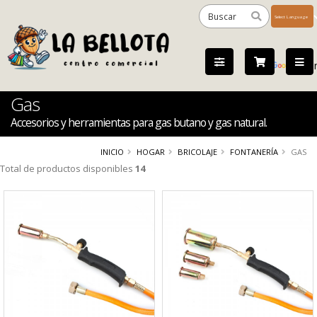
Powered
by
Tra
Gas
Accesorios y herramientas para gas butano y gas natural.
INICIO
HOGAR
BRICOLAJE
FONTANERÍA
GAS
Total de productos disponibles
14