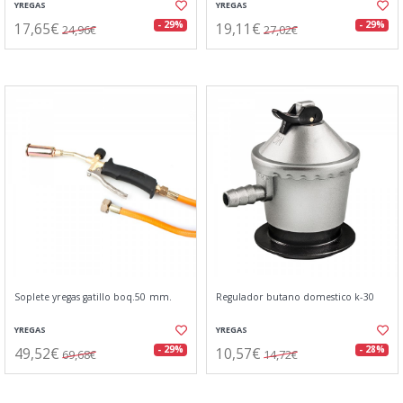
YREGAS
YREGAS
17,65€
19,11€
- 29%
- 29%
24,96€
27,02€
Soplete yregas gatillo boq.50 mm.
Regulador butano domestico k-30
YREGAS
YREGAS
49,52€
10,57€
- 29%
- 28%
69,68€
14,72€