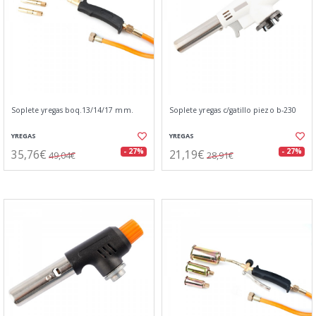
Soplete yregas boq.13/14/17 mm.
Soplete yregas c/gatillo piezo b-230
YREGAS
YREGAS
35,76€
21,19€
- 27%
- 27%
49,04€
28,91€