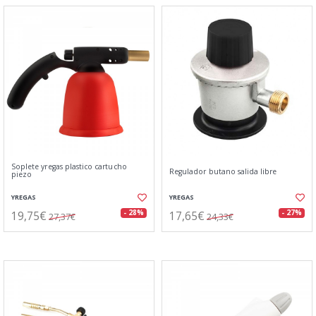
Soplete yregas plastico cartucho
Regulador butano salida libre
piezo
YREGAS
YREGAS
19,75€
17,65€
- 28%
- 27%
27,37€
24,33€