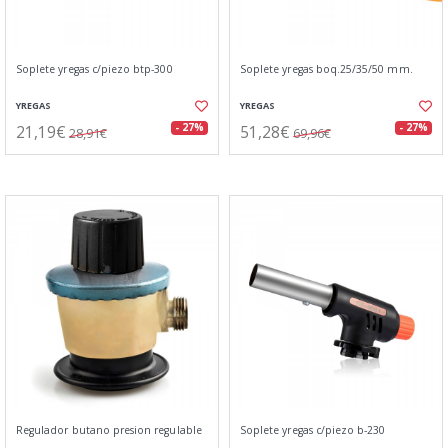
Soplete yregas c/piezo btp-300
Soplete yregas boq.25/35/50 mm.
YREGAS
YREGAS
21,19€
51,28€
- 27%
- 27%
28,91€
69,96€
Regulador butano presion regulable
Soplete yregas c/piezo b-230