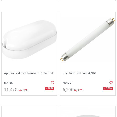
Aplique led oval blanco ip65 9w.3cct
Rec. tubo led para 48960
MATEL
AKHUO
11,47€
6,20€
- 30%
- 30%
16,30€
8,81€