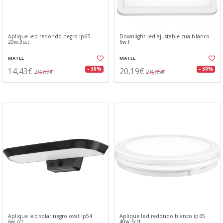
Aplique led redondo negro ip65
Downlight led ajustable cua.blanco
20w.3cct
6w.f
MATEL
MATEL
14,43€
20,19€
- 30%
- 30%
20,62€
28,85€
Aplique led solar negro oval ip54
Aplique led redondo blanco ip65
6w.cct
40w.3cct