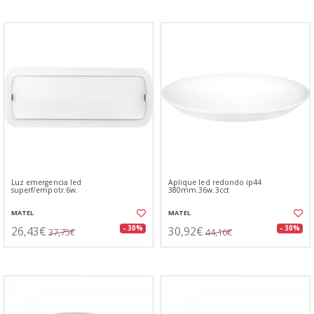
Luz emergencia led
Aplique led redondo ip44
superf/empotr.6w.
380mm.36w.3cct
MATEL
MATEL
26,43€
30,92€
- 30%
- 30%
37,75€
44,16€