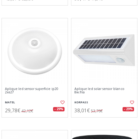
Aplique led sensor superficie ip20
Aplique led solar sensor blanco
2xe27
8w.fria
MATEL
KORPASS
29,78€
38,01€
- 29%
- 29%
42,12€
53,76€