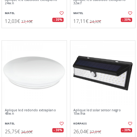
24w.n
32w.f
MATEL
MATEL
12,03€
17,11€
- 30%
- 30%
17,10€
24,32€
Aplique led redondo extraplano
Aplique led solar sensor negro
48w.n
10w.fria
MATEL
KORPASS
25,75€
26,04€
- 30%
- 30%
36,60€
37,01€