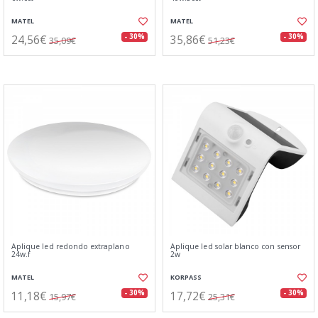
MATEL
MATEL
24,56€
35,86€
- 30%
- 30%
35,09€
51,23€
Aplique led redondo extraplano
Aplique led solar blanco con sensor
24w.f
2w
MATEL
KORPASS
11,18€
17,72€
- 30%
- 30%
15,97€
25,31€