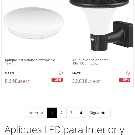
Aplique led redondo extraplano
Aplique led solar pared
12w.f
10w.1000lm.3cct
MATEL
MATEL
8,64€
32,03€
- 29%
- 29%
12,22€
45,30€
Anterior
1
2
3
4
Siguiente
Apliques LED para Interior y