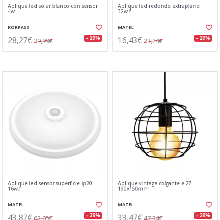
Aplique led solar blanco con sensor
Aplique led redondo extraplano
4w
32w.f
KORPASS
MATEL
28,27€
16,43€
- 29%
- 29%
39,99€
23,24€
Aplique led sensor superficie ip20
Aplique vintage colgante e-27
16w.f
190x150mm
MATEL
MATEL
43,87€
33,47€
- 29%
- 29%
62,05€
47,34€