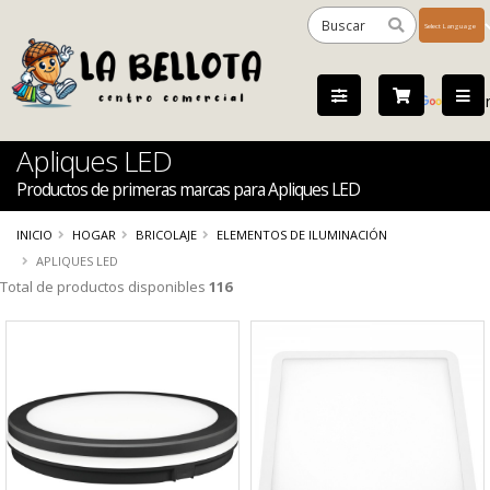
Powered
by
Tra
Apliques LED
Productos de primeras marcas para Apliques LED
INICIO
HOGAR
BRICOLAJE
ELEMENTOS DE ILUMINACIÓN
APLIQUES LED
Total de productos disponibles
116