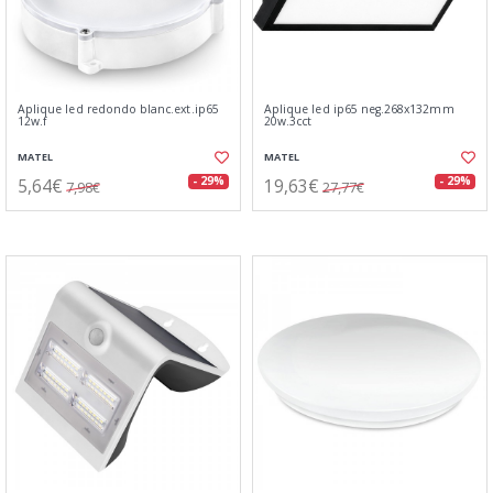
Aplique led redondo blanc.ext.ip65
Aplique led ip65 neg.268x132mm
12w.f
20w.3cct
MATEL
MATEL
5,64€
19,63€
- 29%
- 29%
7,98€
27,77€