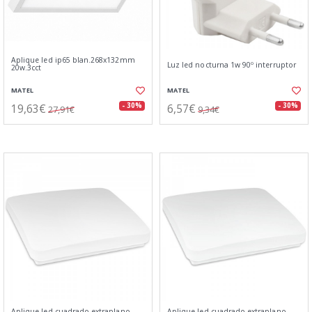
Aplique led ip65 blan.268x132mm
Luz led nocturna 1w 90º interruptor
20w.3cct
MATEL
MATEL
19,63€
6,57€
- 30%
- 30%
27,91€
9,34€
Aplique led cuadrado extraplano
Aplique led cuadrado extraplano