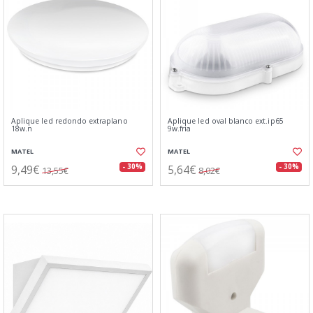
Aplique led redondo extraplano
Aplique led oval blanco ext.ip65
18w.n
9w.fria
MATEL
MATEL
9,49€
5,64€
- 30%
- 30%
13,55€
8,02€