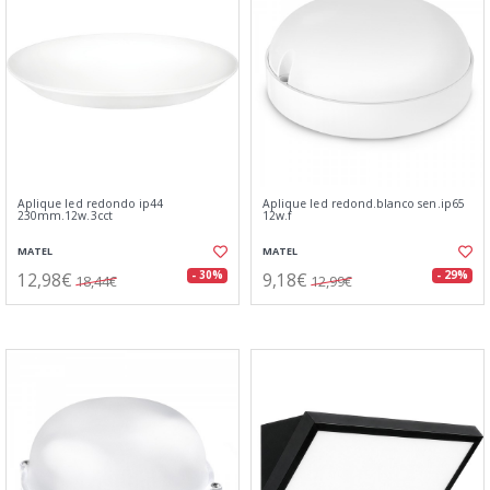
Aplique led redondo ip44
Aplique led redond.blanco sen.ip65
230mm.12w.3cct
12w.f
MATEL
MATEL
12,98€
9,18€
- 30%
- 29%
18,44€
12,99€