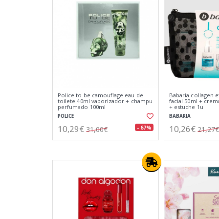
Police to be camouflage eau de
Babaria collagen 
toilete 40ml vaporizador + champu
facial 50ml + crem
perfumado 100ml
+ estuche 1u
POLICE
BABARIA
10,29€
10,26€
- 67%
31,00€
21,27€