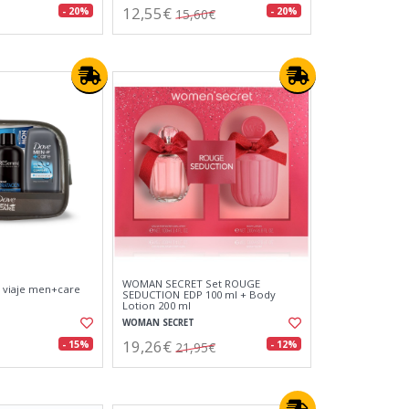
12,55€
- 20%
- 20%
15,60€
WOMAN SECRET Set ROUGE
 viaje men+care
SEDUCTION EDP 100 ml + Body
Lotion 200 ml
WOMAN SECRET
19,26€
- 15%
- 12%
21,95€