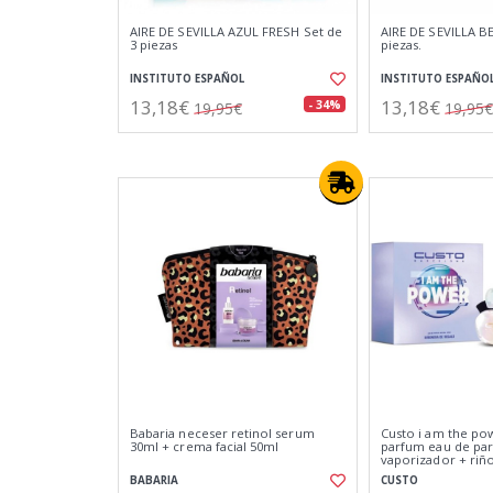
AIRE DE SEVILLA AZUL FRESH Set de
AIRE DE SEVILLA BE
3 piezas
piezas.
INSTITUTO ESPAÑOL
INSTITUTO ESPAÑO
13,18€
13,18€
- 34%
19,95€
19,95€
Babaria neceser retinol serum
Custo i am the po
30ml + crema facial 50ml
parfum eau de pa
vaporizador + riñ
BABARIA
CUSTO