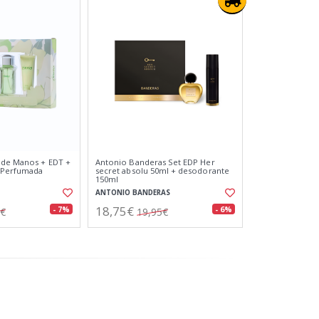
 de Manos + EDT +
Antonio Banderas Set EDP Her
 Perfumada
secret absolu 50ml + desodorante
150ml
ANTONIO BANDERAS
18,75€
- 7%
- 6%
0€
19,95€