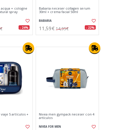
e acqua + cologne
Babaria neceser collagen serum
atural spray
30ml + crema facial 50ml
BABARIA
11,59€
- 24%
- 22%
5€
14,95€
iaje 5 artículos +
Nivea men gympack neceser con 4
artículos
NIVEA FOR MEN