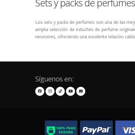
Sets y packs de perfumes 
Los sets y packs de perfumes son una de las mejo
amplia selección de estuches de perfume origina
neceseres, ofreciendo una excelente relación calid
Síguenos en: