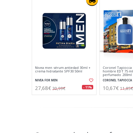
Nivea men sérum antiedad 30ml +
Coronel Tapiocca
crema hidratante SPF30 50ml
hombre EDT 75 ml
perfumado 200ml
NIVEA FOR MEN
CORONEL TAPIOCCA
27,68€
10,67€
- 11%
30,99€
11,85€