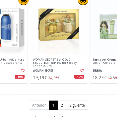
 Urban Adventure
WOMAN SECRET Set GOLD
Zinnia set Crema
 + Desodorante
SEDUCTION EDP 100 ml + Body
Loción Corporal
Lotion 200 m l
WOMAN SECRET
ZINNIA
19,19€
18,23€
- 10%
- 10%
21,25€
19,5
Anterior
1
2
Siguiente