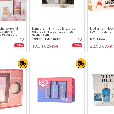
eche corporal
Lamborghini invincibile eau de
Mydlarnia milosc
e baño 75ml +
toilete 75ml vaporizador + gel
500ml + vela 1u.
eite corporal
ducha 150ml
masaje 20ml
TONINO LAMBORGHINI
MYDLARNIA
13,34€
22,98€
- 37%
- 36%
20,85€
35,3