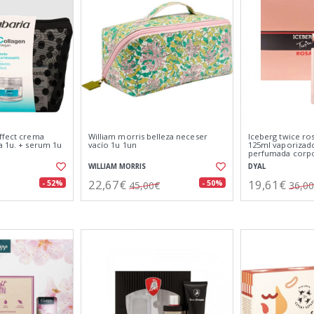
effect crema
William morris belleza neceser
Iceberg twice ros
a 1u. + serum 1u
vacío 1u 1un
125ml vaporizado
perfumada corpo
WILLIAM MORRIS
DYAL
22,67€
19,61€
- 52%
- 50%
45,00€
36,0