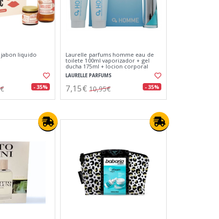
 jabon liquido
Laurelle parfums homme eau de
toilete 100ml vaporizador + gel
ducha 175ml + locion corporal
175ml
LAURELLE PARFUMS
7,15€
- 35%
- 35%
7€
10,95€