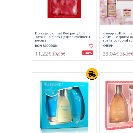
Don algodon set Red party EDT
Kneipp soft skin l
30ml + lip gloss + glitter eyeliner +
200ml + espuma d
neceser
aceite corporal ac
20ml + aceite de 
DON ALGODON
KNEIPP
11,22€
23,04€
- 38%
17,99€
36,36€