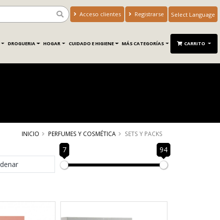
Acceso clientes
Registrarse
Powered by
Translate
DROGUERIA
HOGAR
CUIDADO E HIGIENE
MÁS CATEGORÍAS
CARRITO
INICIO
PERFUMES Y COSMÉTICA
SETS Y PACKS
7
94
denar