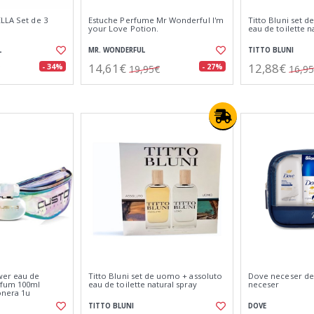
LLA Set de 3
Estuche Perfume Mr Wonderful I'm
Titto Bluni set d
your Love Potion.
eau de toilette n
L
MR. WONDERFUL
TITTO BLUNI
14,61€
12,88€
- 34%
- 27%
19,95€
16,9
wer eau de
Titto Bluni set de uomo + assoluto
Dove neceser de v
rfum 100ml
eau de toilette natural spray
neceser
onera 1u
TITTO BLUNI
DOVE