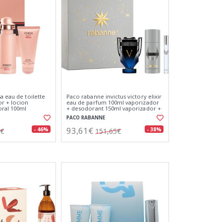
a eau de toilette
Paco rabanne invictus victory elixir
r + locion
eau de parfum 100ml vaporizador
ral 100ml
+ desodorant 150ml vaporizador +
miniatura 10ml
PACO RABANNE
93,61€
- 46%
- 38%
0€
151,65€