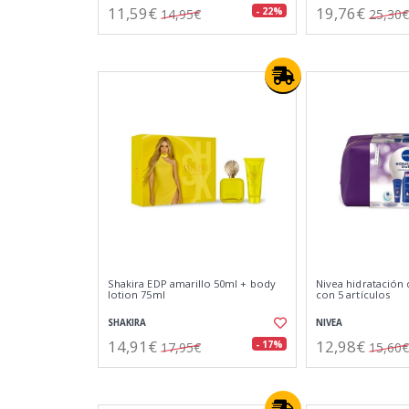
11,59€
19,76€
- 22%
14,95€
25,30€
Shakira EDP amarillo 50ml + body
Nivea hidratación 
lotion 75ml
con 5 artículos
SHAKIRA
NIVEA
14,91€
12,98€
- 17%
17,95€
15,60€