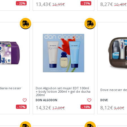
13,43€
8,27€
- 22%
- 21%
16,95€
10,40€
diaria neceser
Don Algodon set mujer EDT 100ml
Dove neceser de
+ body lotion 200ml + gel de ducha
200ml
DON ALGODON
DOVE
14,32€
8,12€
- 17%
- 16%
17,00€
9,60€