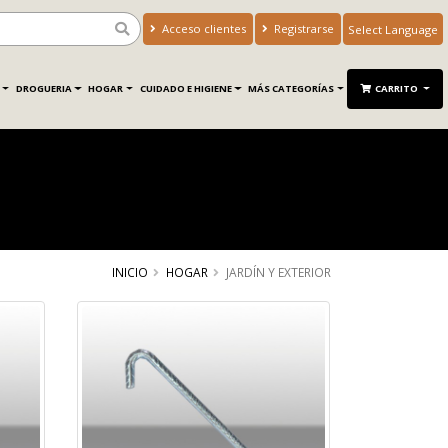
Acceso clientes
Registrarse
Powered by
Translate
DROGUERIA
HOGAR
CUIDADO E HIGIENE
MÁS CATEGORÍAS
CARRITO
INICIO
HOGAR
JARDÍN Y EXTERIOR