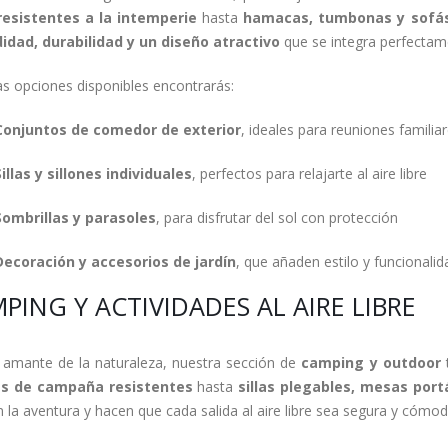
 resistentes a la intemperie
hasta
hamacas, tumbonas y sofás
dad, durabilidad y un diseño atractivo
que se integra perfectam
as opciones disponibles encontrarás:
Conjuntos de comedor de exterior
, ideales para reuniones famili
Sillas y sillones individuales
, perfectos para relajarte al aire libre
Sombrillas y parasoles
, para disfrutar del sol con protección
Decoración y accesorios de jardín
, que añaden estilo y funcionalid
PING Y ACTIVIDADES AL AIRE LIBRE
s amante de la naturaleza, nuestra sección de
camping y outdoor
t
as de campaña resistentes
hasta
sillas plegables, mesas portá
an la aventura y hacen que cada salida al aire libre sea segura y cómod