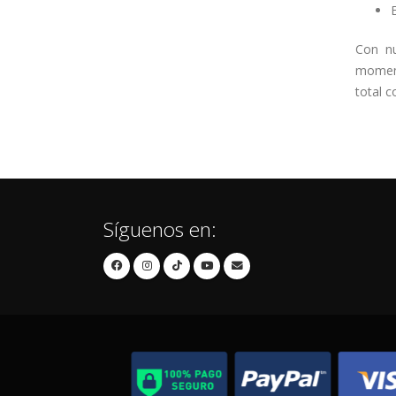
Con nu
moment
total 
Síguenos en: