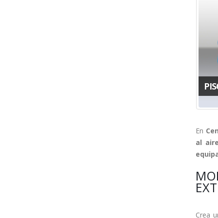
PIS
En
Cen
al air
equip
MOB
EXT
Crea u