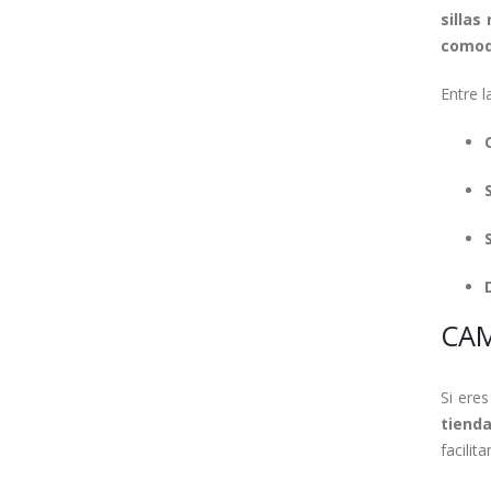
sillas
comodi
Entre l
CAM
Si ere
tiend
facilit