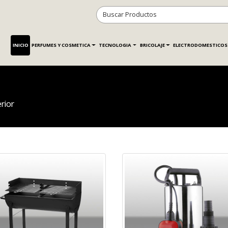
INICIO
PERFUMES Y COSMETICA
TECNOLOGIA
BRICOLAJE
ELECTRODOMESTICOS
rior