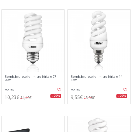
Bomb.b/c. espiral micro l/fria e-27
Bomb.b/c. espiral micro l/fria e-14
20w
13w
MATEL
MATEL
10,23€
9,55€
- 29%
- 29%
14,40€
13,38€