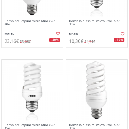
Bomb.b/c. espiral micro l/fria e-27
Bomb.b/c. espiral micro l/cal. e-27
40w
30w
MATEL
MATEL
23,16€
10,30€
- 30%
- 30%
33,08€
14,71€
Bomb.b/c. espiral micro l/fria e-27
Bomb.b/c. espiral micro l/cal. e-27
15w
35w