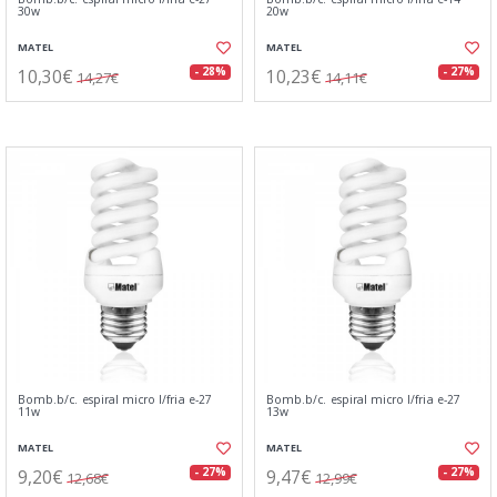
30w
20w
MATEL
MATEL
10,30€
10,23€
- 28%
- 27%
14,27€
14,11€
Bomb.b/c. espiral micro l/fria e-27
Bomb.b/c. espiral micro l/fria e-27
11w
13w
MATEL
MATEL
9,20€
9,47€
- 27%
- 27%
12,68€
12,99€