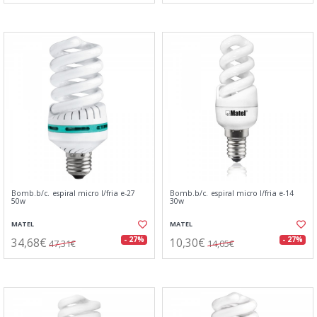
Bomb.b/c. espiral micro l/fria e-27
Bomb.b/c. espiral micro l/fria e-14
50w
30w
MATEL
MATEL
34,68€
10,30€
- 27%
- 27%
47,31€
14,05€