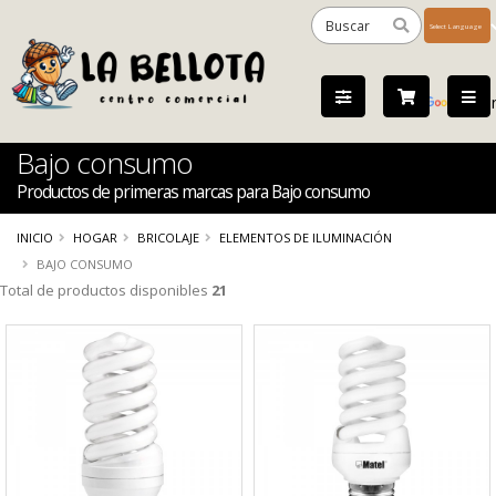
Powered
by
Tra
Bajo consumo
Productos de primeras marcas para Bajo consumo
INICIO
HOGAR
BRICOLAJE
ELEMENTOS DE ILUMINACIÓN
BAJO CONSUMO
Total de productos disponibles
21