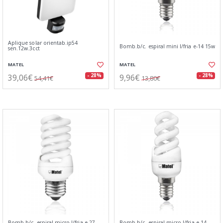
Aplique solar orientab.ip54
Bomb.b/c. espiral mini l/fria e-14 15w
sen.12w.3cct
MATEL
MATEL
39,06€
9,96€
- 28%
- 28%
54,41€
13,80€
Bomb.b/c. espiral micro l/fria e-27
Bomb.b/c. espiral micro l/fria e-14