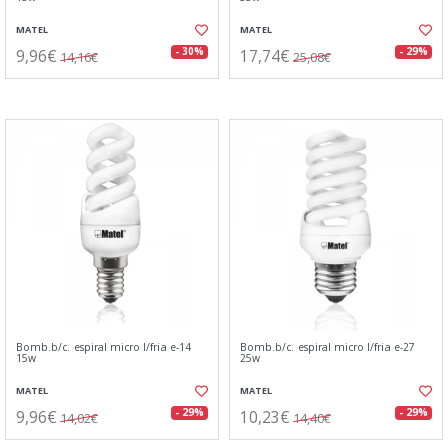
MATEL
MATEL
9,96€
17,74€
- 30%
- 29%
14,16€
25,08€
Bomb.b/c. espiral micro l/fria e-14
Bomb.b/c. espiral micro l/fria e-27
15w
25w
MATEL
MATEL
9,96€
10,23€
- 29%
- 29%
14,02€
14,40€