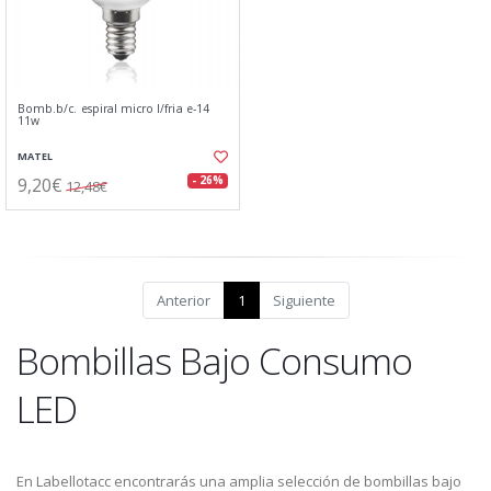
Bomb.b/c. espiral micro l/fria e-14
11w
MATEL
9,20€
- 26%
12,48€
Anterior
1
Siguiente
Bombillas Bajo Consumo
LED
En Labellotacc encontrarás una amplia selección de bombillas bajo