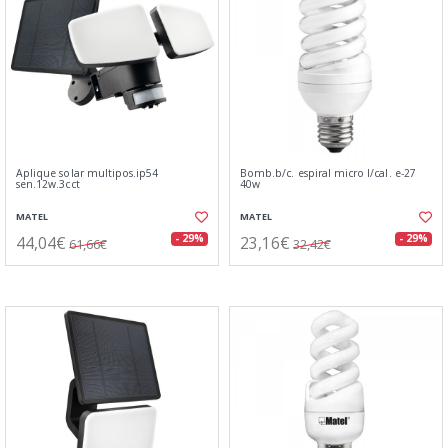
Aplique solar multipos.ip54
Bomb.b/c. espiral micro l/cal. e-27
sen.12w.3cct
40w
MATEL
MATEL
44,04€
23,16€
- 29%
- 29%
61,66€
32,42€