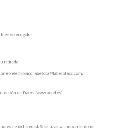
e fueron recogidos.
u retirada.
correo electrónico labellota@labellotacc.com,
rotección de Datos (www.aepd.es).
nores de dicha edad. Si se tuviera conocimiento de