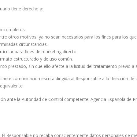
ario tiene derecho a:
o incompletos.
entre otros motivos, ya no sean necesarios para los fines para los qu
erminadas circunstancias.
ticular para fines de marketing directo.
 formato estructurado y de uso común.
o prestado, sin que ello afecte a la licitud del tratamiento previo a s
iante comunicación escrita dirigida al Responsable a la dirección de 
equivalente.
ión ante la Autoridad de Control competente: Agencia Española de P
s. El Responsable no recaba conscientemente datos personales de me