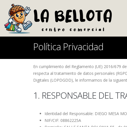
Política Privacidad
En cumplimiento del Reglamento (UE) 2016/679 del P
respecta al tratamiento de datos personales (RGPD
Digitales (LOPDGDD), le informamos de la siguiente
1. RESPONSABLE DEL T
Identidad del Responsable: DIEGO MESA 
NIF/CIF: 08862225A