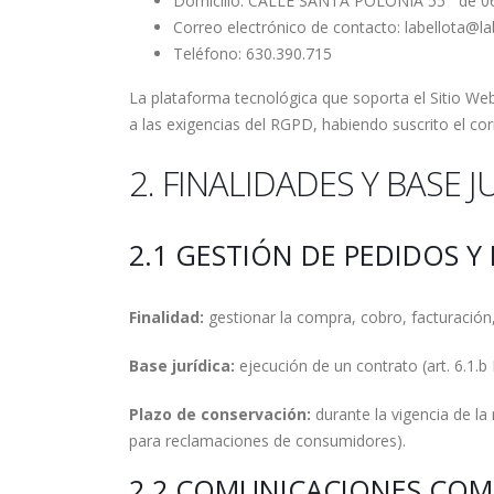
Domicilio: CALLE SANTA POLONIA 55 de 
Correo electrónico de contacto: labellota@l
Teléfono: 630.390.715
La plataforma tecnológica que soporta el Sitio We
a las exigencias del RGPD, habiendo suscrito el co
2. FINALIDADES Y BASE 
2.1 GESTIÓN DE PEDIDOS 
Finalidad:
gestionar la compra, cobro, facturación,
Base jurídica:
ejecución de un contrato (art. 6.1.b
Plazo de conservación:
durante la vigencia de la 
para reclamaciones de consumidores).
2.2 COMUNICACIONES COME