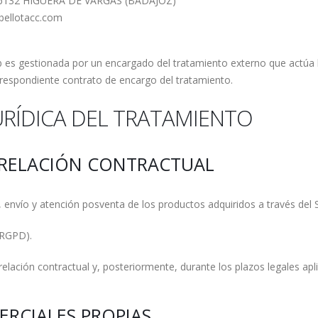
06132 HIGUERA DE VARGAS (BADAJOZ)
abellotacc.com
b es gestionada por un encargado del tratamiento externo que actúa 
rrespondiente contrato de encargo del tratamiento.
JURÍDICA DEL TRATAMIENTO
Y RELACIÓN CONTRACTUAL
 envío y atención posventa de los productos adquiridos a través del 
 RGPD).
relación contractual y, posteriormente, durante los plazos legales apl
RCIALES PROPIAS