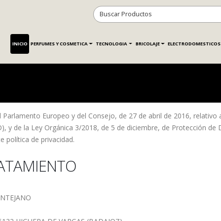
INICIO
PERFUMES Y COSMETICA
TECNOLOGIA
BRICOLAJE
ELECTRODOMESTICOS
arlamento Europeo y del Consejo, de 27 de abril de 2016, relativo a 
), y de la Ley Orgánica 3/2018, de 5 de diciembre, de Protección de
 política de privacidad.
RATAMIENTO
MONTEJANO