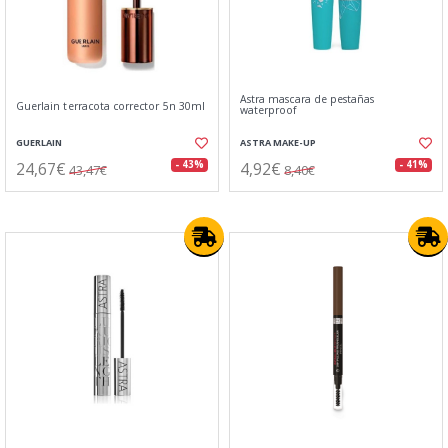
Astra mascara de pestañas
Guerlain terracota corrector 5n 30ml
waterproof
GUERLAIN
ASTRA MAKE-UP
24,67€
4,92€
- 43%
- 41%
43,47€
8,40€