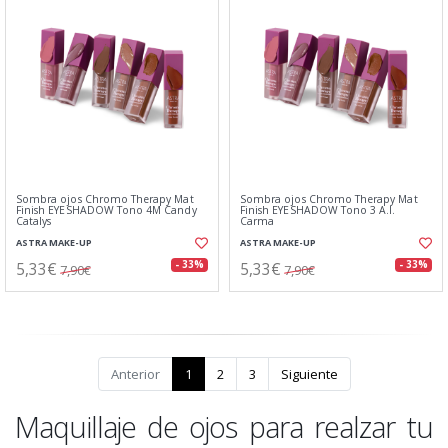
Sombra ojos Chromo Therapy Mat
Sombra ojos Chromo Therapy Mat
Finish EYESHADOW Tono 4M Candy
Finish EYESHADOW Tono 3 A.I.
Catalys
Carma
ASTRA MAKE-UP
ASTRA MAKE-UP
5,33€
5,33€
- 33%
- 33%
7,90€
7,90€
Anterior
1
2
3
Siguiente
Maquillaje de ojos para realzar tu