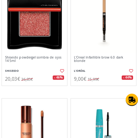
Shiseido powdergel sombra de ojos
L'Oreal Infaillible brow 6.0 dark
14 5ml
blonde
SHISEIDO
L'ORÉAL
20,03€
9,00€
- 46%
- 44%
36,85€
15,99€