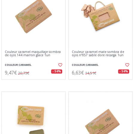
Couleur caramel maquillaje sombra
Couleur caramel mate sombra de
de ojos 144 marron glace 1un
ojos nº057 sable dore recarga 1un
COULEUR CARAMEL
COULEUR CARAMEL
9,47€
6,63€
- 54%
- 54%
20,73€
14,51€