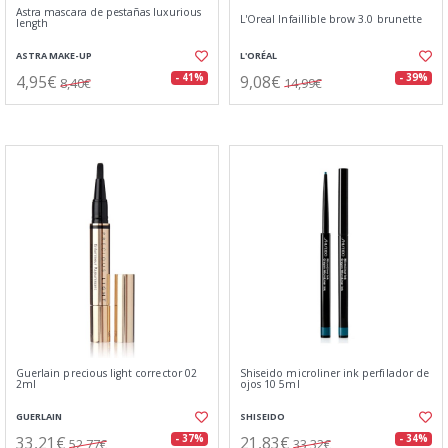
Astra mascara de pestañas luxurious
L'Oreal Infaillible brow 3.0 brunette
length
ASTRA MAKE-UP
L'ORÉAL
4,95€
9,08€
- 41%
- 39%
8,40€
14,99€
Guerlain precious light corrector 02
Shiseido microliner ink perfilador de
2ml
ojos 10 5ml
GUERLAIN
SHISEIDO
33,21€
21,83€
- 37%
- 34%
52,77€
33,32€