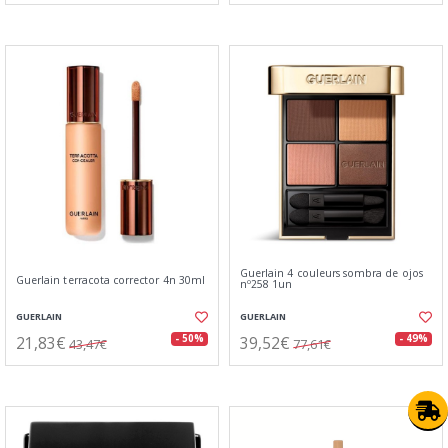
Guerlain 4 couleurs sombra de ojos
Guerlain terracota corrector 4n 30ml
nº258 1un
GUERLAIN
GUERLAIN
21,83€
39,52€
- 50%
- 49%
43,47€
77,61€