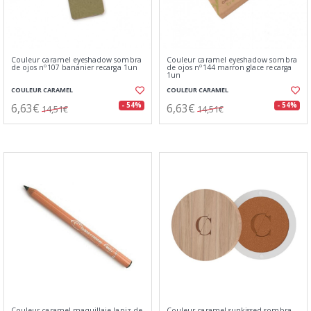
Couleur caramel eyeshadow sombra
Couleur caramel eyeshadow sombra
de ojos nº107 bananier recarga 1un
de ojos nº144 marron glace recarga
1un
COULEUR CARAMEL
COULEUR CARAMEL
6,63€
6,63€
- 54%
- 54%
14,51€
14,51€
Couleur caramel maquillaje lapiz de
Couleur caramel sunkissed sombra