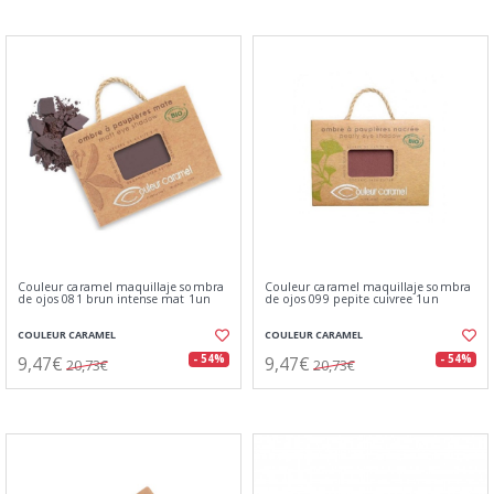
Couleur caramel maquillaje sombra
Couleur caramel maquillaje sombra
de ojos 081 brun intense mat 1un
de ojos 099 pepite cuivree 1un
COULEUR CARAMEL
COULEUR CARAMEL
9,47€
9,47€
- 54%
- 54%
20,73€
20,73€