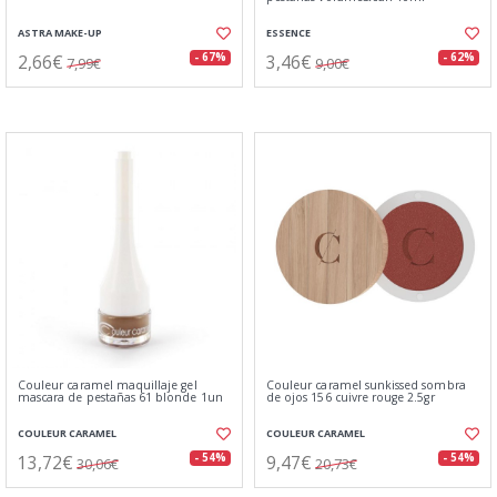
ASTRA MAKE-UP
ESSENCE
2,66€
3,46€
- 67%
- 62%
7,99€
9,00€
Couleur caramel maquillaje gel
Couleur caramel sunkissed sombra
mascara de pestañas 61 blonde 1un
de ojos 156 cuivre rouge 2.5gr
COULEUR CARAMEL
COULEUR CARAMEL
13,72€
9,47€
- 54%
- 54%
30,06€
20,73€