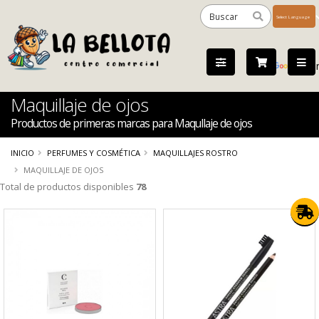
Powered
by
Tra
Maquillaje de ojos
Productos de primeras marcas para Maqullaje de ojos
INICIO
PERFUMES Y COSMÉTICA
MAQUILLAJES ROSTRO
MAQUILLAJE DE OJOS
Total de productos disponibles
78