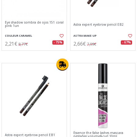
Eye shadow sombra de ojos 151 coral
Astra expert eyebrow pencil EB2
pink 1un
COULEUR CARAMEL
ASTRA MAKE-UP
2,21€
2,66€
- 75%
- 67%
8,77€
7,99€
Essence the false lashes mascara
Astra expert eyebrow pencil EB1
pestañas volume&curl 10ml