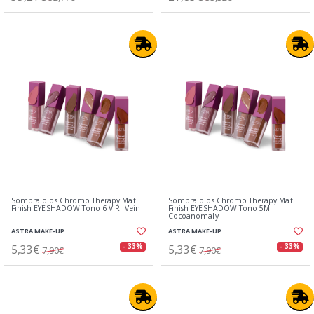
Sombra ojos Chromo Therapy Mat
Sombra ojos Chromo Therapy Mat
Finish EYESHADOW Tono 6 V.R. Vein
Finish EYESHADOW Tono 5M
Cocoanomaly
ASTRA MAKE-UP
ASTRA MAKE-UP
5,33€
5,33€
- 33%
- 33%
7,90€
7,90€