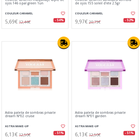
ojos 146 opal green 1un
de ojos 155 soleil d'ete 2.5gr
COULEUR CARAMEL
COULEUR CARAMEL
5,69€
9,97€
- 54%
- 52%
12,44€
20,73€
Astra paleta de sombras private
Astra paleta de sombras private
dream Nº02 cruise
dream Nº01 garden
ASTRA MAKE-UP
ASTRA MAKE-UP
6,13€
6,13€
- 51%
- 51%
12,50€
12,50€